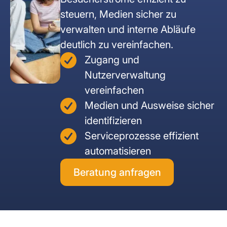
RFID Tablets
steuern, Medien sicher zu
DREHKREUZE
INDOOR SOLUTIONS
Unternehmenssicherheit
Healthcare & Labor
Bauwirtschaft
verwalten und interne Abläufe
Drehsperren
RFID Scanner
Indoor Tracker
deutlich zu vereinfachen.
EV-Charging
Events
Zugang und
Personenschleusen
People Tracker
Nutzerverwaltung
vereinfachen
Schwingtüren
SOFTWARE SOLUTIONS
Medien und Ausweise sicher
IoT Plattform
identifizieren
Mannshohe Drehkreuze
Serviceprozesse effizient
automatisieren
ELEKT. SCHLIESSSYSTEME
Beratung anfragen
Spindschlösser