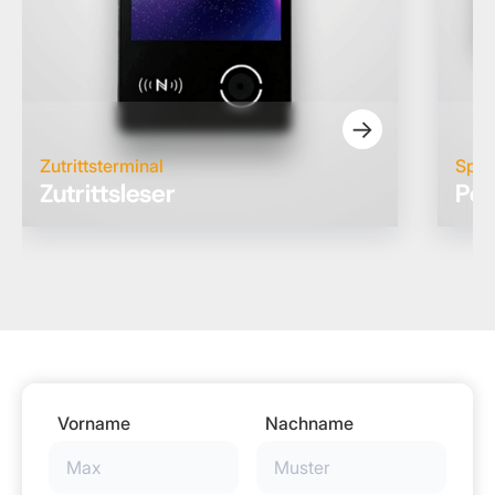
→
Zutrittsterminal
Spee
Zutrittsleser
Per
Vorname
Nachname