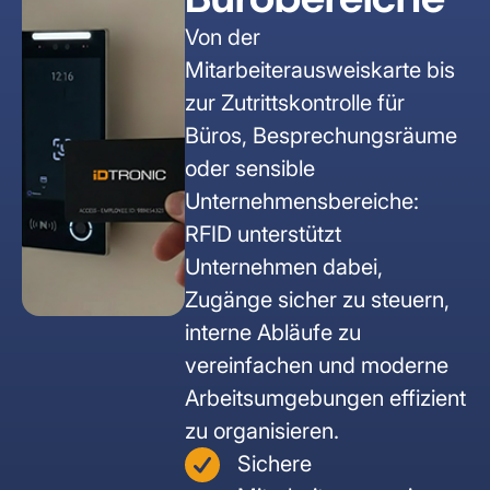
RFID Tablets
Von der
DREHKREUZE
INDOOR SOLUTIONS
Unternehmenssicherheit
Healthcare & Labor
Bauwirtschaft
Mitarbeiterausweiskarte bis
Drehsperren
RFID Scanner
Indoor Tracker
zur Zutrittskontrolle für
EV-Charging
Events
Büros, Besprechungsräume
Personenschleusen
People Tracker
oder sensible
Unternehmensbereiche:
Schwingtüren
SOFTWARE SOLUTIONS
RFID unterstützt
IoT Plattform
Unternehmen dabei,
Mannshohe Drehkreuze
Zugänge sicher zu steuern,
ELEKT. SCHLIESSSYSTEME
interne Abläufe zu
vereinfachen und moderne
Spindschlösser
Arbeitsumgebungen effizient
zu organisieren.
Sichere