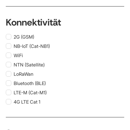
Konnektivität
2G (GSM)
NB-IoT (Cat-NB1)
WiFi
NTN (Satellite)
LoRaWan
Bluetooth (BLE)
LTE-M (Cat-M1)
4G LTE Cat 1