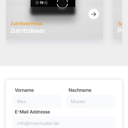
→
Zutrittsterminal
Spee
Zutrittsleser
Per
Vorname
Nachname
E-Mail Addresse