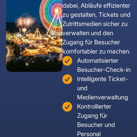
dabei, Abläufe effizienter
RFID Tablets
DREHKREUZE
INDOOR SOLUTIONS
Unternehmenssicherheit
Healthcare & Labor
Bauwirtschaft
zu gestalten, Tickets und
Zutrittsmedien sicher zu
Drehsperren
RFID Scanner
Indoor Tracker
EV-Charging
Events
verwalten und den
Personenschleusen
People Tracker
Zugang für Besucher
komfortabler zu machen.
Schwingtüren
SOFTWARE SOLUTIONS
Automatisierter
Besucher-Check-in
IoT Plattform
Mannshohe Drehkreuze
Intelligente Ticket-
und
ELEKT. SCHLIESSSYSTEME
Medienverwaltung
Spindschlösser
Kontrollierter
Zugang für
Besucher und
Personal