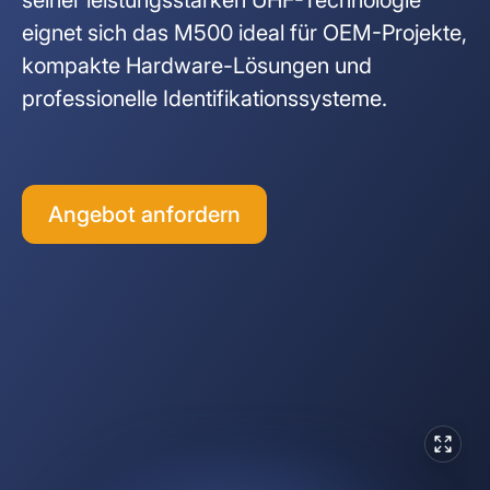
RFID Tablets
eignet sich das M500 ideal für OEM-Projekte,
DREHKREUZE
INDOOR SOLUTIONS
Unternehmenssicherheit
Healthcare & Labor
Bauwirtschaft
kompakte Hardware-Lösungen und
Drehsperren
RFID Scanner
Indoor Tracker
professionelle Identifikationssysteme.
EV-Charging
Events
Personenschleusen
People Tracker
Schwingtüren
SOFTWARE SOLUTIONS
Angebot anfordern
IoT Plattform
Mannshohe Drehkreuze
ELEKT. SCHLIESSSYSTEME
Spindschlösser