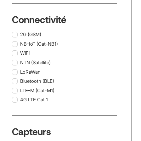
Connectivité
2G (GSM)
NB-IoT (Cat-NB1)
WiFi
NTN (Satellite)
LoRaWan
Bluetooth (BLE)
LTE-M (Cat-M1)
4G LTE Cat 1
Capteurs