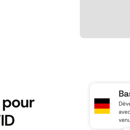
Ba
e pour
Déve
avec
FID
venu