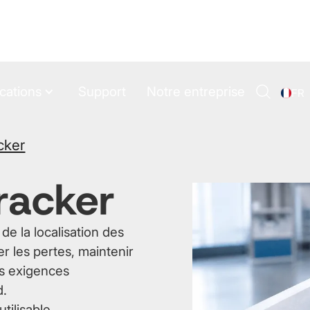
Produits
Applications
Support
Notre
cations
Support
Notre entreprise
FR
Rechercher
cker
racker
de la localisation des
r les pertes, maintenir
es exigences
d.
utilisable