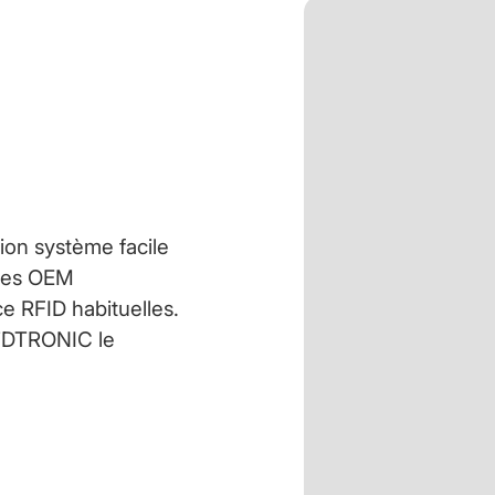
on système facile
rtes OEM
e RFID habituelles.
 iDTRONIC le