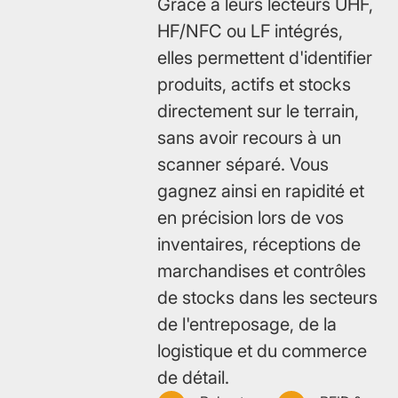
Grâce à leurs lecteurs UHF,
Tablettes RFID
TOURS DE CONTRÔLE
SOLUTIONS INTÉRIEURES
HF/NFC ou LF intégrés,
Sécurité d'entreprise
Santé et laboratoire
Construction
elles permettent d'identifier
Barrières tournantes
Scanners RFID
Suivi intérieur
produits, actifs et stocks
Recharge de VE
Événements
directement sur le terrain,
Sas de sécurité
Suivi de personnes
sans avoir recours à un
scanner séparé. Vous
Portillons battants
SOLUTIONS LOGICIELLES
gagnez ainsi en rapidité et
Plateforme IoT
Tourniquets pleine hauteur
en précision lors de vos
inventaires, réceptions de
SYSTÈMES DE VERROUILLAGE
marchandises et contrôles
ÉLECTRONIQUE
de stocks dans les secteurs
de l'entreposage, de la
Serrures de casiers
logistique et du commerce
de détail.