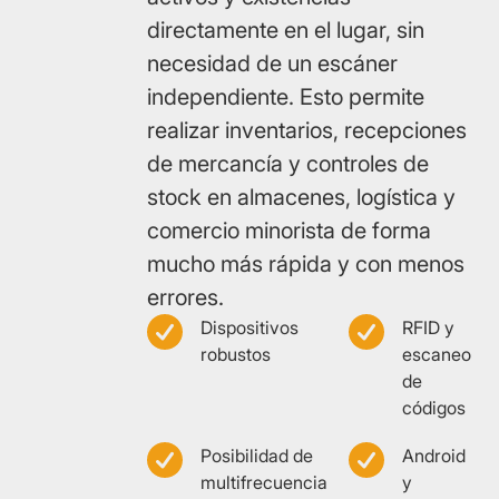
Tablets RFID
directamente en el lugar, sin
TORNOS
SOLUCIONES PARA INTERIORES
Seguridad empresarial
Salud y Laboratorio
Construcción
necesidad de un escáner
Torniquetes
Escáner RFID
Rastreador de interiores
independiente. Esto permite
Carga de VE
Eventos
realizar inventarios, recepciones
Esclusas de personas
Rastreador de personas
de mercancía y controles de
stock en almacenes, logística y
Puertas batientes
SOLUCIONES DE SOFTWARE
comercio minorista de forma
Plataforma IoT
mucho más rápida y con menos
Torniquetes de altura completa
errores.
Dispositivos
RFID y
SISTEMAS DE CIERRE ELECTRÓNICOS
robustos
escaneo
de
Cerraduras para taquillas
códigos
Posibilidad de
Android
multifrecuencia
y