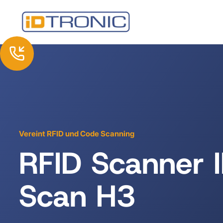
Vereint RFID und Code Scanning
RFID Scanner 
Scan H3