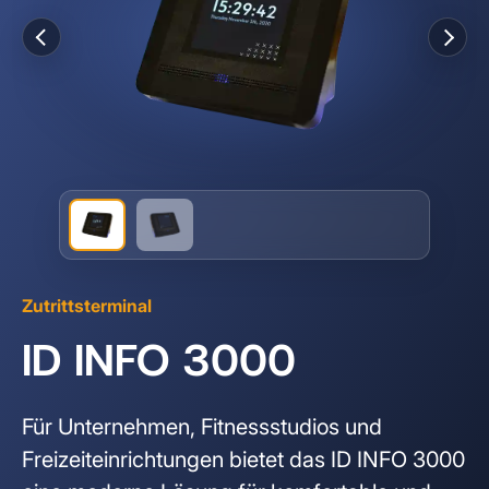
RFID Tablets
DREHKREUZE
INDOOR SOLUTIONS
Unternehmenssicherheit
Healthcare & Labor
Bauwirtschaft
Drehsperren
RFID Scanner
Indoor Tracker
EV-Charging
Events
Personenschleusen
People Tracker
Schwingtüren
SOFTWARE SOLUTIONS
IoT Plattform
Mannshohe Drehkreuze
Zutrittsterminal
ELEKT. SCHLIESSSYSTEME
ID INFO 3000
Spindschlösser
Für Unternehmen, Fitnessstudios und
Freizeiteinrichtungen bietet das ID INFO 3000